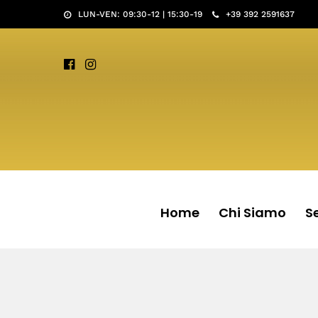
LUN-VEN: 09:30-12 | 15:30-19
+39 392 2591637
Home
Chi Siamo
Se