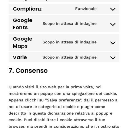
to
wordpress
Complianz
Funzionale
Consent
service
to
google-
Google
service
analytics
Scopo in attesa di indagine
Consent
Fonts
complianz
to
service
Google
Scopo in attesa di indagine
Consent
google-
Maps
to
fonts
service
Varie
Scopo in attesa di indagine
Consent
google-
to
maps
7. Consenso
service
varie
Quando visiti il sito web per la prima volta, noi
mostreremo un popup con una spiegazione dei cookie.
Appena clicchi su "Salva preferenze", dai il permesso a
noi di usare le categorie di cookie e plugin come
descritto in questa dichiarazione relativa ai popup e
cookie. Puoi disabilitare i cookie attraverso il tuo
browser, ma prendi in considerazione, che il nostro sito