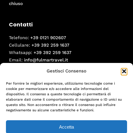
chiuso
Contatti
Telefono:
+39 0121 902607
Cellulare:
+39 392 259 1637
Whatsapp:
+39 392 259 1637
Email:
info@fulmartravel.it
Gestisci Consenso
Social
Per fornire le migliori esperienze, utilizziamo tecnologie come i
Facebook
cookie per memorizzare e/o accedere alle informazioni del
Instagram
dispositivo. Il consenso a queste tecnologie ci permetterà di
elaborare dati come il comportamento di navigazione o ID unici su
questo sito. Non acconsentire o ritirare il consenso può influire
Informative
negativamente su alcune caratteristiche e funzioni.
Informativa Privacy
Accetta
Informativa Cookies