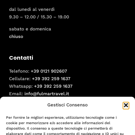
dal lunedì al venerdì
9.30 – 12.00 / 15.30 – 19.00
sabato e domenica
chiuso
Contatti
Telefono:
+39 0121 902607
Cellulare:
+39 392 259 1637
Whatsapp:
+39 392 259 1637
Email:
info@fulmartravel.it
Gestisci Consenso
Social
Per fornire le migliori esperienze, utilizziamo tecnologie come i
Facebook
cookie per memorizzare e/o accedere alle informazioni del
Instagram
dispositivo. Il consenso a queste tecnologie ci permetterà di
elaborare dati come il comportamento di navigazione o ID unici su